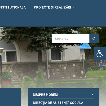
INSTITUȚIONALĂ
PROIECTE ȘI REALIZĂRI
CAUTARE:
Deschide bara de unelte
DESPRE MORENI
DIRECȚIA DE ASISTENȚĂ SOCIALĂ