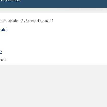
sari totale: 42
, Accesari astazi: 4
e
aici.
2
/2018