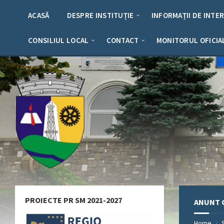
Skip
Skip
Skip
Skip
to
to
to
to
ACASĂ
DESPRE INSTITUȚIE
INFORMAȚII DE INTE
content
left
right
footer
sidebar
sidebar
CONSILIUL LOCAL
CONTACT
MONITORUL OFICIA
PROIECTE PR SM 2021-2027
ANUNT C
Home
/