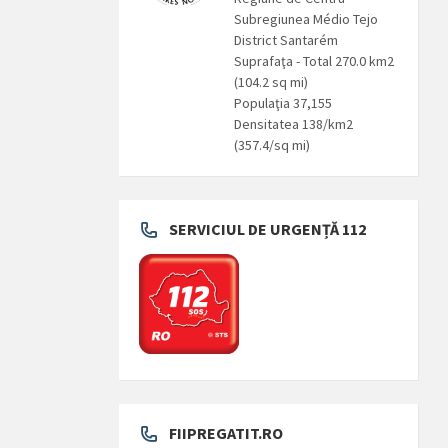
Subregiunea Médio Tejo
District Santarém
Suprafaţa - Total 270.0 km2
(104.2 sq mi)
Populaţia 37,155
Densitatea 138/km2
(357.4/sq mi)
SERVICIUL DE URGENȚĂ 112
FIIPREGATIT.RO