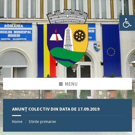
Skip
Skip
Skip
Skip
to
to
to
to
content
left
right
footer
Deschide bara de unelte
sidebar
sidebar
MENU
ANUNȚ COLECTIV DIN DATA DE 17.09.2019
Home
Stirile primariei
/