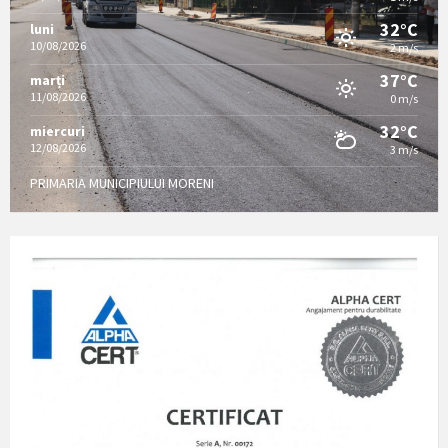
32°C
luni
10/08/2026
2 m/s
37°C
marți
11/08/2026
0 m/s
32°C
miercuri
12/08/2026
3 m/s
PRIMARIA MUNICIPIULUI MORENI