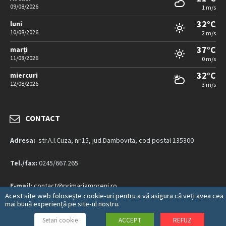
09/08/2026
1 m/s
32°C
luni
10/08/2026
2 m/s
37°C
marți
11/08/2026
0 m/s
32°C
miercuri
12/08/2026
3 m/s
CONTACT
Adresa:
str.A.I.Cuza, nr.15, jud.Dambovita, cod postal 135300
Tel./fax:
0245/667.265
E-mail:
contact@primariamoreni.ro
Acest site web folosește cookie-uri pentru a vă asigura că veți avea cea
mai bună experiență pe site-ul nostru.
Mai multe detalii…
Setari cookie
ACCEPT
REFUZ