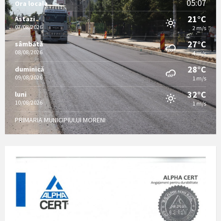
05:07
Ora locala
21°C
Astazi
07/08/2026
2 m/s
27°C
sâmbătă
08/08/2026
4 m/s
28°C
duminică
09/08/2026
1 m/s
32°C
luni
10/08/2026
1 m/s
PRIMARIA MUNICIPIULUI MORENI