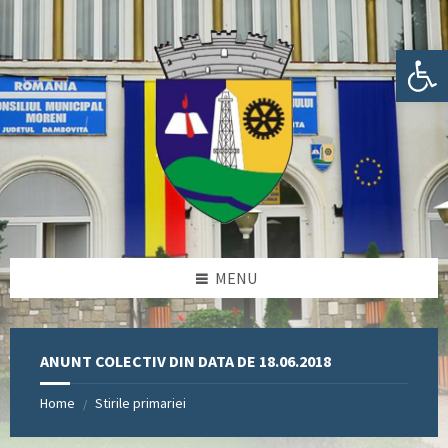
Skip
Skip
Skip
Skip
to
to
to
to
content
left
right
footer
Deschide bara de unelte
sidebar
sidebar
MENU
ANUNT COLECTIV DIN DATA DE 18.06.2018
Home
Stirile primariei
/