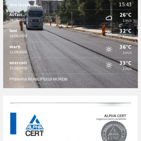
15:43
Ora locala
26°C
Astazi
09/08/2026
1 m/s
32°C
luni
10/08/2026
2 m/s
36°C
marți
11/08/2026
2 m/s
33°C
miercuri
12/08/2026
1 m/s
PRIMARIA MUNICIPIULUI MORENI