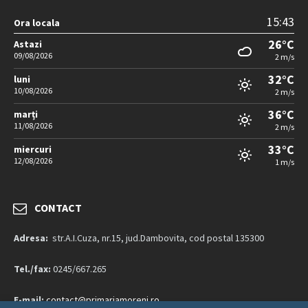
15:43
Ora locala
26°C
Astazi
09/08/2026
2 m/s
32°C
luni
10/08/2026
2 m/s
36°C
marți
11/08/2026
2 m/s
33°C
miercuri
12/08/2026
1 m/s
CONTACT
Adresa:
str.A.I.Cuza, nr.15, jud.Dambovita, cod postal 135300
Tel./fax:
0245/667.265
E-mail:
contact@primariamoreni.ro