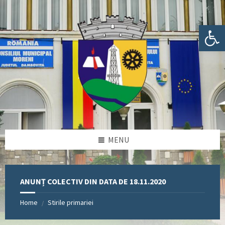
Skip
Skip
Skip
Skip
to
to
to
to
content
left
right
footer
Deschide bara de unelte
sidebar
sidebar
MENU
ANUNȚ COLECTIV DIN DATA DE 18.11.2020
Home
Stirile primariei
/