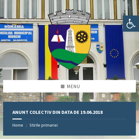
Skip
Skip
Skip
Skip
to
to
to
to
content
left
right
footer
Deschide bara de unelte
sidebar
sidebar
MENU
ANUNT COLECTIV DIN DATA DE 19.06.2018
Home
Stirile primariei
/