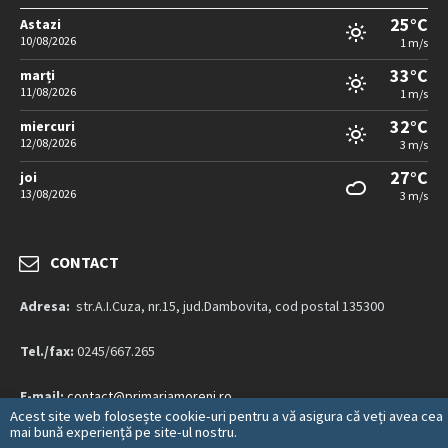
25°C
Astazi
10/08/2026
1 m/s
33°C
marți
11/08/2026
1 m/s
32°C
miercuri
12/08/2026
3 m/s
27°C
joi
13/08/2026
3 m/s
CONTACT
Adresa:
str.A.I.Cuza, nr.15, jud.Dambovita, cod postal 135300
Tel./fax:
0245/667.265
E-mail:
contact@primariamoreni.ro
Acest site web folosește cookie-uri pentru a vă asigura că veți avea cea
mai bună experiență pe site-ul nostru.
Mai multe detalii…