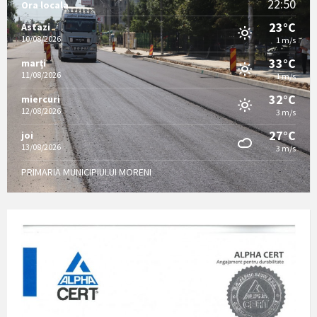
22:50
Ora locala
23°C
Astazi
10/08/2026
1 m/s
33°C
marți
11/08/2026
1 m/s
32°C
miercuri
12/08/2026
3 m/s
27°C
joi
13/08/2026
3 m/s
PRIMARIA MUNICIPIULUI MORENI