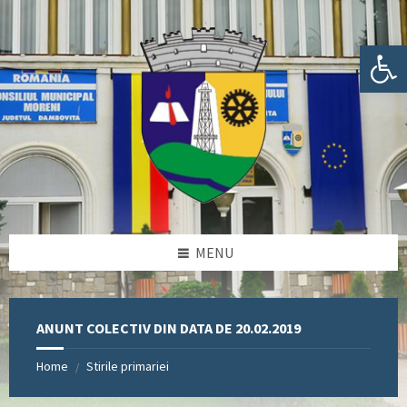
Skip
Skip
Skip
Skip
to
to
to
to
content
left
right
footer
Deschide bara de unelte
sidebar
sidebar
MENU
ANUNT COLECTIV DIN DATA DE 20.02.2019
Home
Stirile primariei
/