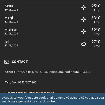
25°C
Astazi
10/08/2026
1 m/s
33°C
marți
11/08/2026
1 m/s
32°C
miercuri
12/08/2026
3 m/s
27°C
joi
13/08/2026
3 m/s
CONTACT
Adresa:
str.A.I.Cuza, nr.15, jud.Dambovita, cod postal 135300
Tel./fax:
0245/667.265
E-mail:
contact@primariamoreni.ro
Acest site web folosește cookie-uri pentru a vă asigura că veți avea cea
mai bună experiență pe site-ul nostru.
Mai multe detalii…