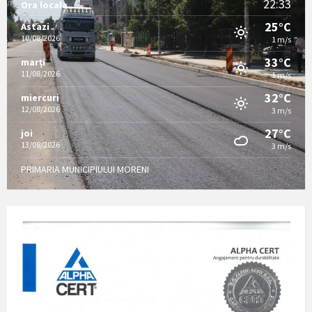
22:33
Ora locala
25°C
Astazi
10/08/2026
1 m/s
33°C
marți
11/08/2026
1 m/s
32°C
miercuri
12/08/2026
3 m/s
27°C
joi
13/08/2026
3 m/s
PRIMARIA MUNICIPIULUI MORENI