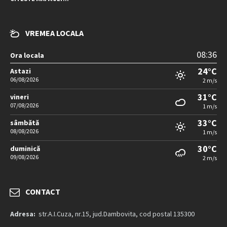
VREMEA LOCALA
08:36
Ora locala
24°C
Astazi
06/08/2026
2 m/s
31°C
vineri
07/08/2026
1 m/s
33°C
sâmbătă
08/08/2026
1 m/s
30°C
duminică
09/08/2026
2 m/s
CONTACT
Adresa:
str.A.I.Cuza, nr.15, jud.Dambovita, cod postal 135300