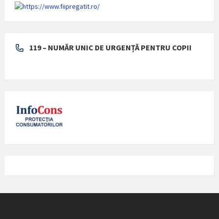
119 – NUMĂR UNIC DE URGENȚĂ PENTRU COPII