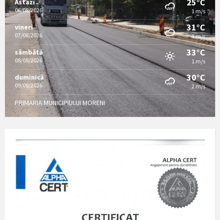
25°C
Astazi
06/08/2026
1 m/s
31°C
vineri
07/08/2026
1 m/s
33°C
sâmbătă
08/08/2026
1 m/s
30°C
duminică
09/08/2026
2 m/s
PRIMARIA MUNICIPIULUI MORENI