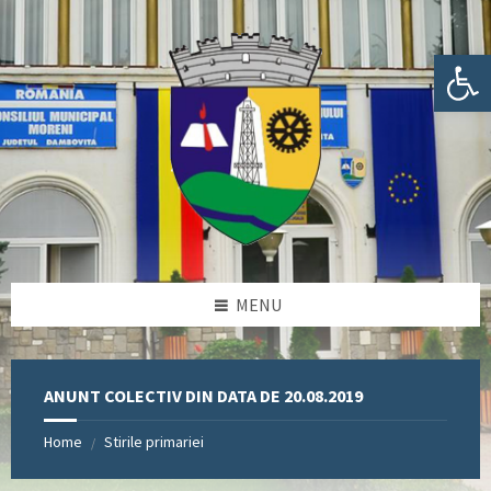
Skip
Skip
Skip
Skip
to
to
to
to
content
left
right
footer
Deschide bara de unelte
sidebar
sidebar
MENU
ANUNT COLECTIV DIN DATA DE 20.08.2019
Home
Stirile primariei
/