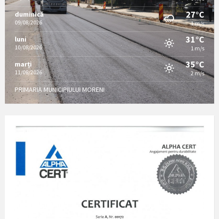
27°C
duminică
09/08/2026
1 m/s
31°C
luni
10/08/2026
1 m/s
35°C
marți
11/08/2026
2 m/s
PRIMARIA MUNICIPIULUI MORENI