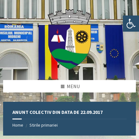
Skip
Skip
Skip
Skip
to
to
to
to
content
left
right
footer
Deschide bara de unelte
sidebar
sidebar
MENU
ANUNT COLECTIV DIN DATA DE 22.09.2017
Home
Stirile primariei
/