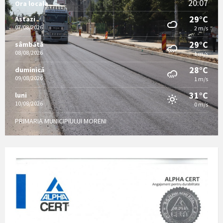
20:07
Ora locala
29°C
Astazi
07/08/2026
2 m/s
29°C
sâmbătă
08/08/2026
1 m/s
28°C
duminică
09/08/2026
1 m/s
31°C
luni
10/08/2026
0 m/s
PRIMARIA MUNICIPIULUI MORENI