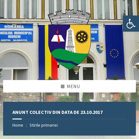
Skip
Skip
Skip
Skip
to
to
to
to
content
left
right
footer
Deschide bara de unelte
sidebar
sidebar
MENU
ANUNT COLECTIV DIN DATA DE 23.10.2017
Home
Stirile primariei
/