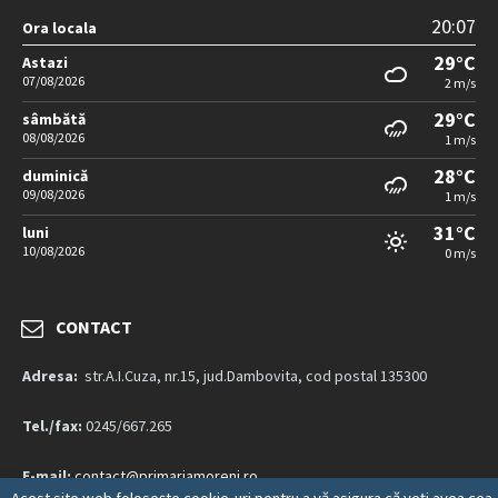
20:07
Ora locala
29°C
Astazi
07/08/2026
2 m/s
29°C
sâmbătă
08/08/2026
1 m/s
28°C
duminică
09/08/2026
1 m/s
31°C
luni
10/08/2026
0 m/s
CONTACT
Adresa:
str.A.I.Cuza, nr.15, jud.Dambovita, cod postal 135300
Tel./fax:
0245/667.265
E-mail:
contact@primariamoreni.ro