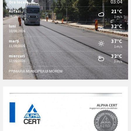
03:04
Ora locala
21°C
Astazi
09/08/2026
1 m/s
32°C
luni
10/08/2026
2 m/s
37°C
marți
11/08/2026
1 m/s
32°C
miercuri
12/08/2026
3 m/s
PRIMARIA MUNICIPIULUI MORENI