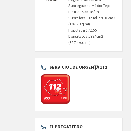
Subregiunea Médio Tejo
District Santarém
Suprafaţa - Total 270.0 km2
(104.2 sq mi)
Populaţia 37,155
Densitatea 138/km2
(357.4/sq mi)
SERVICIUL DE URGENȚĂ 112
FIIPREGATIT.RO