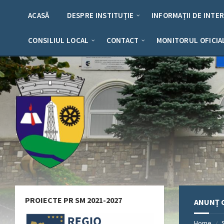
Skip
Skip
Skip
Skip
to
to
to
to
ACASĂ
DESPRE INSTITUȚIE
INFORMAȚII DE INTE
content
left
right
footer
sidebar
sidebar
CONSILIUL LOCAL
CONTACT
MONITORUL OFICIA
PROIECTE PR SM 2021-2027
ANUNȚ C
Home
/