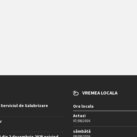
VREMEA LOCALA
 Serviciul de Salubrizare
Ora locala
Astazi
v
07/08/2026
sâmbătă
8 din 2 decembrie 2025 privind
08/08/2026