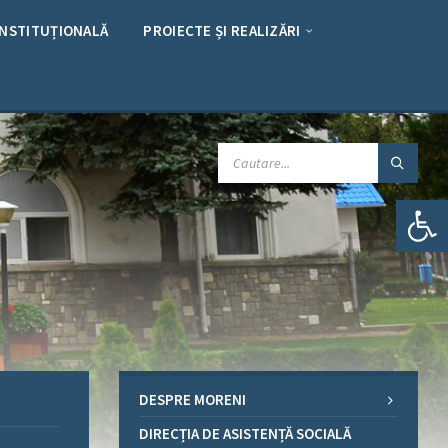
INSTITUȚIONALĂ
PROIECTE ȘI REALIZĂRI
CAUTARE:
Deschide bara de unelte
DESPRE MORENI
DIRECȚIA DE ASISTENȚĂ SOCIALĂ