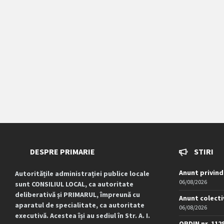
DESPRE PRIMARIE
STIRI
Anunt privind
Autoritățile administrației publice locale
06/08/2026
sunt CONSILIUL LOCAL, ca autoritate
deliberativă și PRIMARUL, împreună cu
Anunt colecti
aparatul de specialitate, ca autoritate
06/08/2026
executivă. Acestea își au sediul în Str. A. I.
ORDIN nr. 112