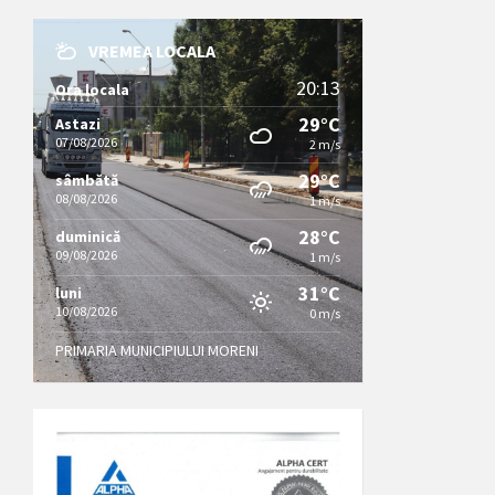
VREMEA LOCALA
20:13
Ora locala
29°C
Astazi
07/08/2026
2 m/s
29°C
sâmbătă
08/08/2026
1 m/s
28°C
duminică
09/08/2026
1 m/s
31°C
luni
10/08/2026
0 m/s
PRIMARIA MUNICIPIULUI MORENI