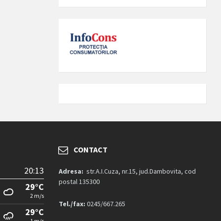
CONTACT
20:13
Adresa:
str.A.I.Cuza, nr.15, jud.Dambovita, cod
postal 135300
29°C
2 m/s
Tel./fax:
0245/667.265
29°C
1 m/s