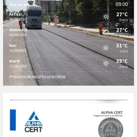
09:00
Ora locala
27°C
Astazi
08/08/2026
0 m/s
27°C
duminică
09/08/2026
1 m/s
31°C
luni
10/08/2026
1 m/s
35°C
marți
11/08/2026
2 m/s
PRIMARIA MUNICIPIULUI MORENI