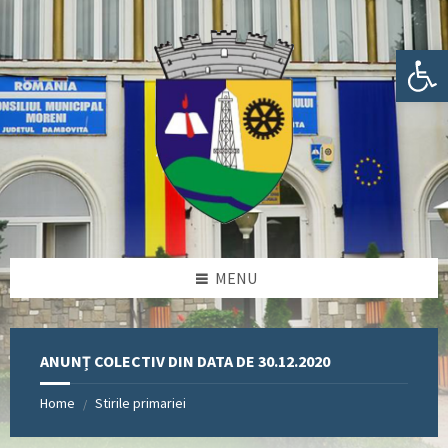
Skip
Skip
Skip
Skip
to
to
to
to
content
left
right
footer
Deschide bara de unelte
sidebar
sidebar
MENU
ANUNȚ COLECTIV DIN DATA DE 30.12.2020
Home
Stirile primariei
/