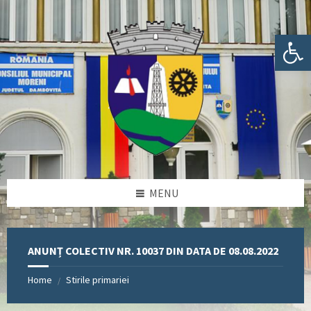
Skip
Skip
Skip
Skip
to
to
to
to
content
left
right
footer
Deschide bara de unelte
sidebar
sidebar
MENU
ANUNȚ COLECTIV NR. 10037 DIN DATA DE 08.08.2022
Home
Stirile primariei
/