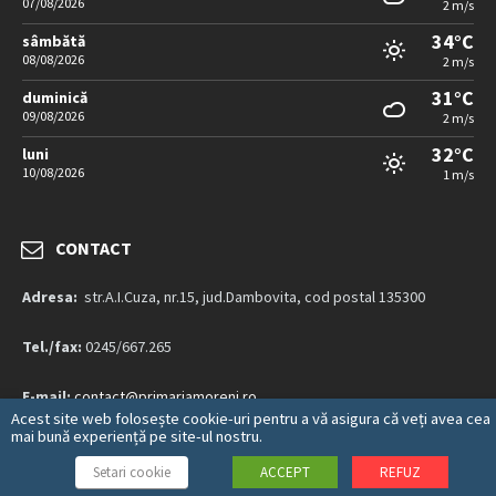
07/08/2026
2 m/s
34°C
sâmbătă
08/08/2026
2 m/s
31°C
duminică
09/08/2026
2 m/s
32°C
luni
10/08/2026
1 m/s
CONTACT
Adresa:
str.A.I.Cuza, nr.15, jud.Dambovita, cod postal 135300
Tel./fax:
0245/667.265
E-mail:
contact@primariamoreni.ro
Acest site web folosește cookie-uri pentru a vă asigura că veți avea cea
mai bună experiență pe site-ul nostru.
Mai multe detalii…
Setari cookie
ACCEPT
REFUZ