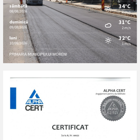
34°C
sâmbătă
08/08/2026
2 m/s
31°C
duminică
09/08/2026
2 m/s
32°C
luni
10/08/2026
1 m/s
PRIMARIA MUNICIPIULUI MORENI