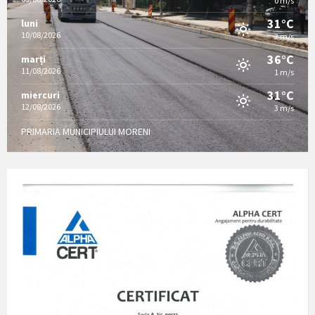
0 m/s
31°C
luni
10/08/2026
2 m/s
36°C
marți
11/08/2026
1 m/s
31°C
miercuri
12/08/2026
3 m/s
PRIMARIA MUNICIPIULUI MORENI