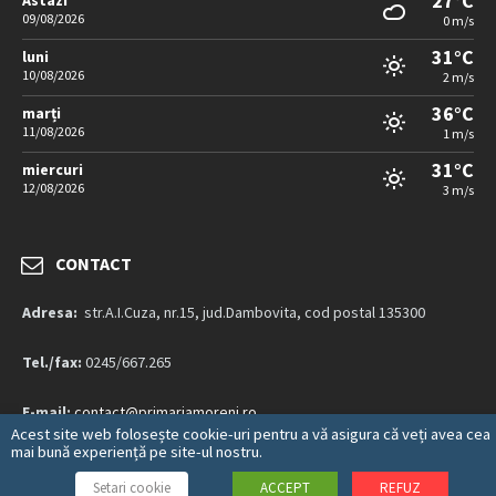
27°C
Astazi
09/08/2026
0 m/s
31°C
luni
10/08/2026
2 m/s
36°C
marți
11/08/2026
1 m/s
31°C
miercuri
12/08/2026
3 m/s
CONTACT
Adresa:
str.A.I.Cuza, nr.15, jud.Dambovita, cod postal 135300
Tel./fax:
0245/667.265
E-mail:
contact@primariamoreni.ro
Acest site web folosește cookie-uri pentru a vă asigura că veți avea cea
mai bună experiență pe site-ul nostru.
Mai multe detalii…
Setari cookie
ACCEPT
REFUZ