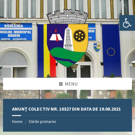
Skip
Skip
Skip
Skip
to
to
to
to
content
left
right
footer
Deschide bara de unelte
sidebar
sidebar
MENU
ANUNȚ COLECTIV NR. 10327 DIN DATA DE 19.08.2021
Home
Stirile primariei
/