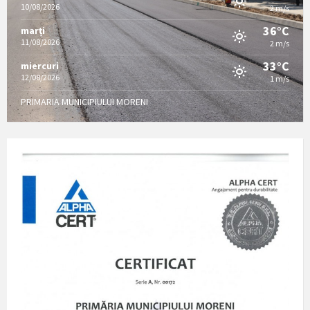
10/08/2026
2 m/s
36°C
marți
11/08/2026
2 m/s
33°C
miercuri
12/08/2026
1 m/s
PRIMARIA MUNICIPIULUI MORENI