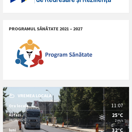
PROGRAMUL SĂNĂTATE 2021 – 2027
VREMEA LOCALA
11:07
Ora locala
25°C
Astazi
09/08/2026
2 m/s
32°C
luni