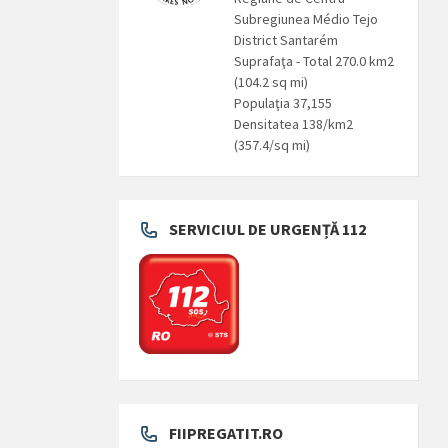
Subregiunea Médio Tejo
District Santarém
Suprafaţa - Total 270.0 km2
(104.2 sq mi)
Populaţia 37,155
Densitatea 138/km2
(357.4/sq mi)
SERVICIUL DE URGENȚĂ 112
FIIPREGATIT.RO