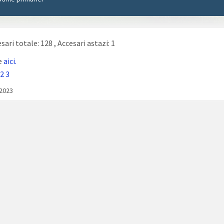
sari totale: 128
, Accesari astazi: 1
e
aici.
2
3
/2023