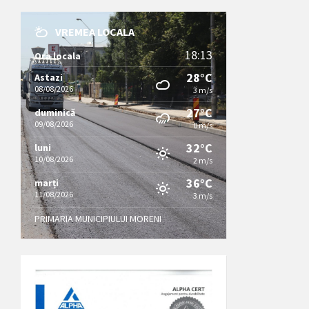
VREMEA LOCALA
18:13
Ora locala
28°C
Astazi
08/08/2026
3 m/s
27°C
duminică
09/08/2026
0 m/s
32°C
luni
10/08/2026
2 m/s
36°C
marți
11/08/2026
3 m/s
PRIMARIA MUNICIPIULUI MORENI