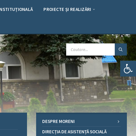
INSTITUȚIONALĂ
PROIECTE ȘI REALIZĂRI
CAUTARE:
Deschide bara de unelte
DESPRE MORENI
DIRECȚIA DE ASISTENȚĂ SOCIALĂ