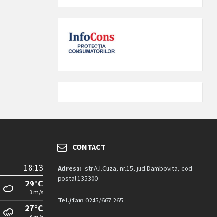
CONTACT
18:13
Adresa:
str.A.I.Cuza, nr.15, jud.Dambovita, cod
postal 135300
29°C
3 m/s
Tel./fax:
0245/667.265
27°C
0 m/s