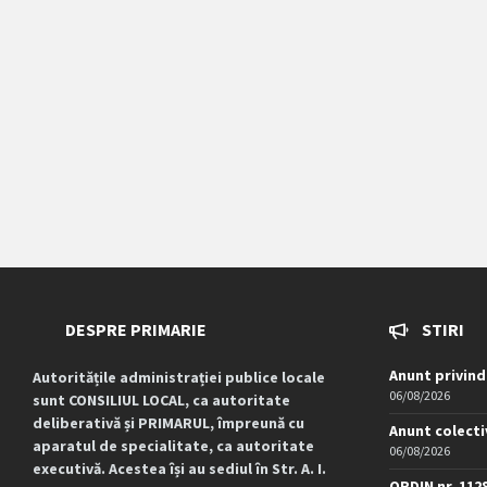
DESPRE PRIMARIE
STIRI
Anunt privind
Autoritățile administrației publice locale
06/08/2026
sunt CONSILIUL LOCAL, ca autoritate
deliberativă și PRIMARUL, împreună cu
Anunt colecti
aparatul de specialitate, ca autoritate
06/08/2026
executivă. Acestea își au sediul în Str. A. I.
ORDIN nr. 112