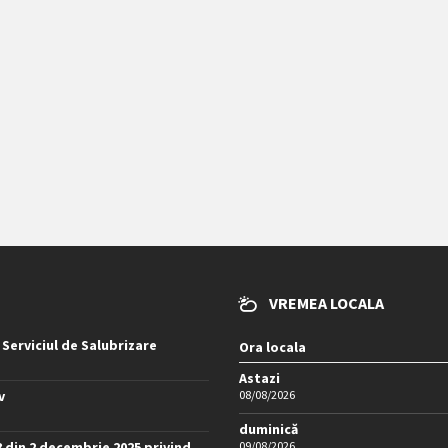
VREMEA LOCALA
 Serviciul de Salubrizare
Ora locala
Astazi
v
08/08/2026
duminică
8 din 2 decembrie 2025 privind
09/08/2026