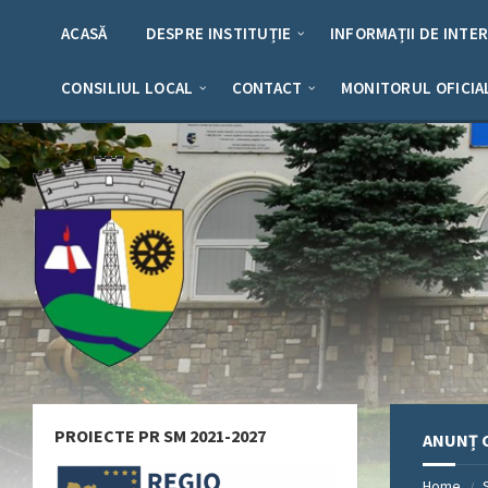
Skip
Skip
Skip
Skip
to
to
to
to
ACASĂ
DESPRE INSTITUȚIE
INFORMAȚII DE INTE
content
left
right
footer
sidebar
sidebar
CONSILIUL LOCAL
CONTACT
MONITORUL OFICIA
PROIECTE PR SM 2021-2027
ANUNȚ C
Home
/