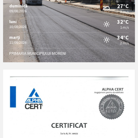
27°C
duminică
09/08/2026
3 m/s
32°C
luni
10/08/2026
1 m/s
34°C
marți
11/08/2026
2 m/s
PRIMARIA MUNICIPIULUI MORENI