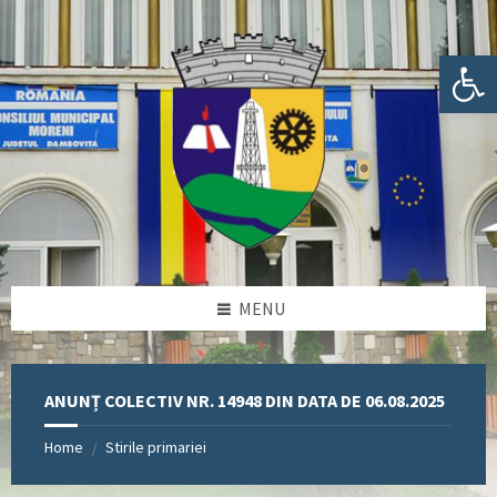
Skip
Skip
Skip
Skip
to
to
to
to
content
left
right
footer
Deschide bara de unelte
sidebar
sidebar
MENU
ANUNȚ COLECTIV NR. 14948 DIN DATA DE 06.08.2025
Home
Stirile primariei
/