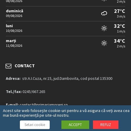
08/08/2026
2 m/s
27°C
duminică
09/08/2026
3 m/s
32°C
luni
10/08/2026
1 m/s
34°C
marți
11/08/2026
2 m/s
CONTACT
Adresa:
str.A.I.Cuza, nr.15, jud.Dambovita, cod postal 135300
Tel./fax:
0245/667.265
E-mail:
contact@primariamoreni.ro
Acest site web folosește cookie-uri pentru a vă asigura că veți avea cea
mai bună experiență pe site-ul nostru.
Mai multe detalii…
Setari cookie
ACCEPT
REFUZ