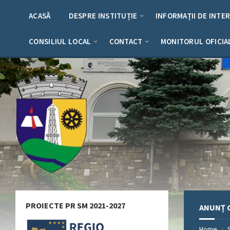
Skip
Skip
Skip
Skip
to
to
to
to
ACASĂ
DESPRE INSTITUȚIE
INFORMAȚII DE INTE
content
left
right
footer
sidebar
sidebar
CONSILIUL LOCAL
CONTACT
MONITORUL OFICIA
PROIECTE PR SM 2021-2027
ANUNȚ C
Home
/