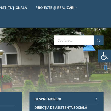
INSTITUȚIONALĂ
PROIECTE ȘI REALIZĂRI
CAUTARE:
Deschide bara de unelte
DESPRE MORENI
DIRECȚIA DE ASISTENȚĂ SOCIALĂ