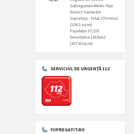
Subregiunea Médio Tejo
District Santarém
Suprafaţa - Total 270.0 km2
(104.2 sq mi)
Populaţia 37,155
Densitatea 138/km2
(357.4/sq mi)
SERVICIUL DE URGENȚĂ 112
FIIPREGATIT.RO