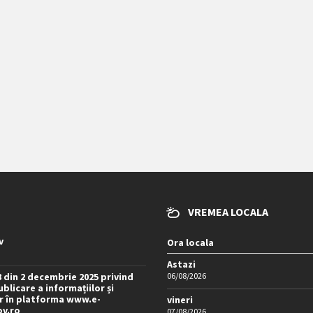
VREMEA LOCALA
v
Ora locala
Astazi
8 din 2 decembrie 2025 privind
06/08/2026
blicare a informațiilor și
 în platforma www.e-
vineri
ov.ro
07/08/2026