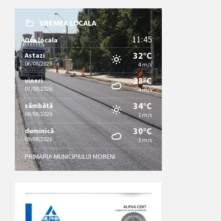
VREMEA LOCALA
11:45
Ora locala
32°C
Astazi
06/08/2026
4 m/s
28°C
vineri
07/08/2026
4 m/s
34°C
sâmbătă
08/08/2026
1 m/s
30°C
duminică
09/08/2026
3 m/s
PRIMARIA MUNICIPIULUI MORENI