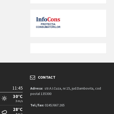
CONTACT
11:45
Adresa:
str.A.I.Cuza, nr.15, jud.Dambovita, cod
postal 135300
30°C
3 m/s
Tel./fax:
0245/667.265
28°C
4 m/s