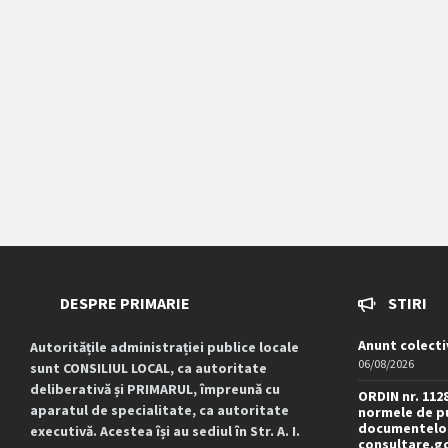
DESPRE PRIMARIE
STIRI
Anunt colecti
Autoritățile administrației publice locale
06/08/2026
sunt CONSILIUL LOCAL, ca autoritate
deliberativă și PRIMARUL, împreună cu
ORDIN nr. 112
aparatul de specialitate, ca autoritate
normele de pu
documentelor
executivă. Acestea își au sediul în Str. A. I.
consultare.g