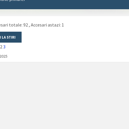
sari totale: 92
, Accesari astazi: 1
2
3
/2025