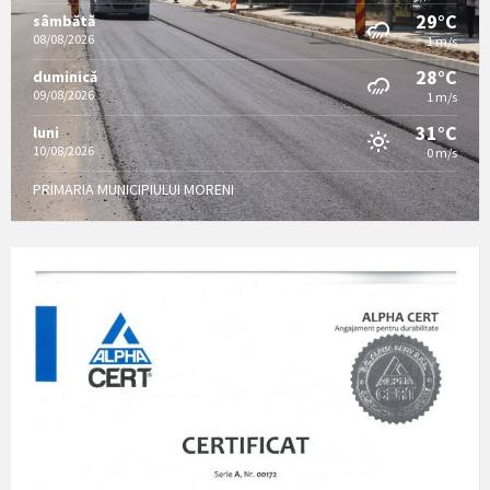
29°C
sâmbătă
08/08/2026
1 m/s
28°C
duminică
09/08/2026
1 m/s
31°C
luni
10/08/2026
0 m/s
PRIMARIA MUNICIPIULUI MORENI