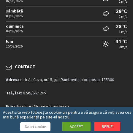
07/08/2026
2 m/s
29°C
sâmbătă
08/08/2026
1 m/s
28°C
duminică
09/08/2026
1 m/s
31°C
luni
10/08/2026
0 m/s
CONTACT
Adresa:
str.A.I.Cuza, nr.15, jud.Dambovita, cod postal 135300
Tel./fax:
0245/667.265
E-mail:
contact@primariamoreni.ro
Acest site web folosește cookie-uri pentru a vă asigura că veți avea cea
mai bună experiență pe site-ul nostru.
Mai multe detalii…
Setari cookie
ACCEPT
REFUZ