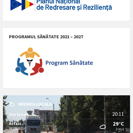
PROGRAMUL SĂNĂTATE 2021 – 2027
VREMEA LOCALA
20:11
Ora locala
29°C
Astazi
07/08/2026
2 m/s