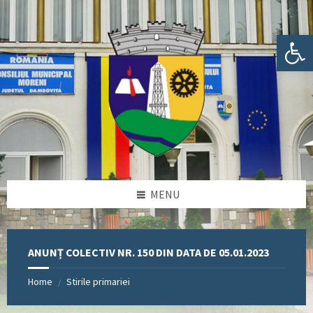
Skip
Skip
Skip
Skip
to
to
to
to
content
left
right
footer
Deschide bara de unelte
sidebar
sidebar
MENU
ANUNȚ COLECTIV NR. 150 DIN DATA DE 05.01.2023
Home
Stirile primariei
/