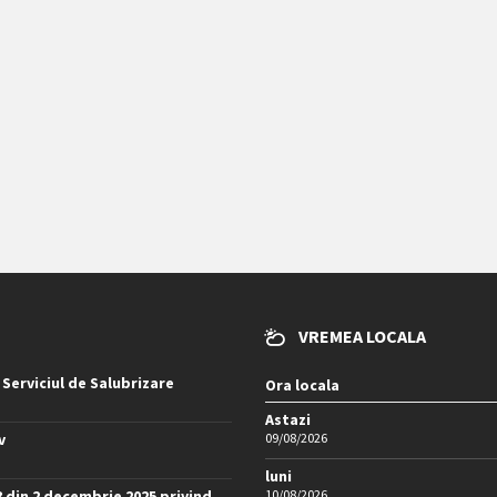
VREMEA LOCALA
 Serviciul de Salubrizare
Ora locala
Astazi
v
09/08/2026
luni
8 din 2 decembrie 2025 privind
10/08/2026