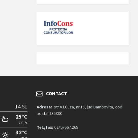
CONTACT
14:51
Adresa:
str.A.I.Cuza, nr.15, jud.Dambovita, cod
postal 135300
25°C
2 m/s
Tel./fax:
0245/667.265
32°C
2 m/s