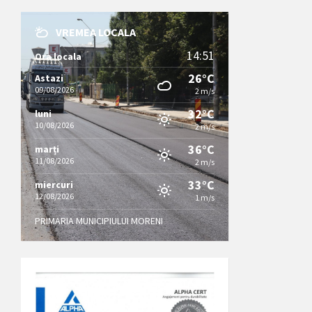
VREMEA LOCALA
14:51
Ora locala
26°C
Astazi
09/08/2026
2 m/s
32°C
luni
10/08/2026
2 m/s
36°C
marți
11/08/2026
2 m/s
33°C
miercuri
12/08/2026
1 m/s
PRIMARIA MUNICIPIULUI MORENI