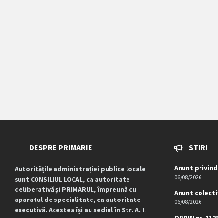
DESPRE PRIMARIE
STIRI
Anunt privind
Autoritățile administrației publice locale
06/08/2026
sunt CONSILIUL LOCAL, ca autoritate
deliberativă și PRIMARUL, împreună cu
Anunt colecti
aparatul de specialitate, ca autoritate
06/08/2026
executivă. Acestea își au sediul în Str. A. I.
ORDIN nr. 112