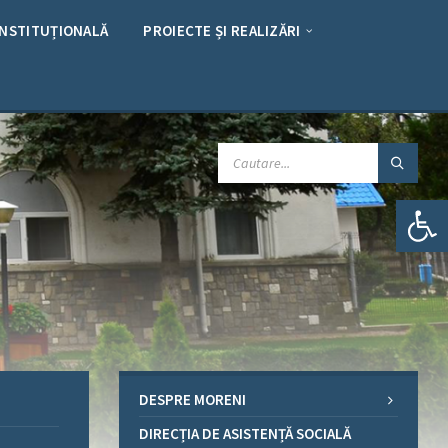
INSTITUȚIONALĂ
PROIECTE ȘI REALIZĂRI
CAUTARE:
Deschide bara de unelte
DESPRE MORENI
DIRECȚIA DE ASISTENȚĂ SOCIALĂ