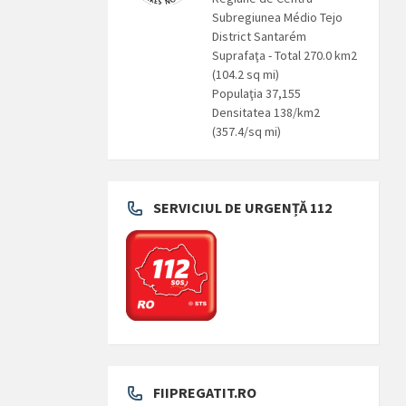
Subregiunea Médio Tejo
District Santarém
Suprafaţa - Total 270.0 km2
(104.2 sq mi)
Populaţia 37,155
Densitatea 138/km2
(357.4/sq mi)
SERVICIUL DE URGENȚĂ 112
FIIPREGATIT.RO