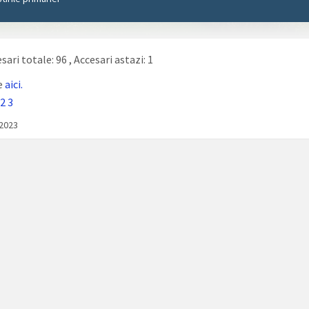
sari totale: 96
, Accesari astazi: 1
e
aici.
2
3
/2023