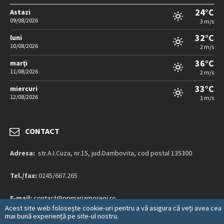
24°C
Astazi
09/08/2026
3 m/s
32°C
luni
10/08/2026
2 m/s
36°C
marți
11/08/2026
2 m/s
33°C
miercuri
12/08/2026
1 m/s
CONTACT
Adresa:
str.A.I.Cuza, nr.15, jud.Dambovita, cod postal 135300
Tel./fax:
0245/667.265
E-mail:
contact@primariamoreni.ro
Acest site web folosește cookie-uri pentru a vă asigura că veți avea cea
mai bună experiență pe site-ul nostru.
Mai multe detalii…