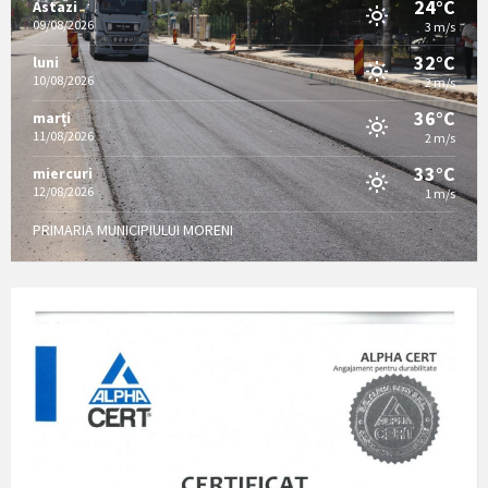
24°C
Astazi
09/08/2026
3 m/s
32°C
luni
10/08/2026
2 m/s
36°C
marți
11/08/2026
2 m/s
33°C
miercuri
12/08/2026
1 m/s
PRIMARIA MUNICIPIULUI MORENI