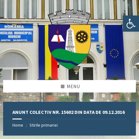
Skip
Skip
Skip
Skip
to
to
to
to
content
left
right
footer
Deschide bara de unelte
sidebar
sidebar
MENU
ANUNT COLECTIV NR. 15602 DIN DATA DE 09.12.2016
Home
Stirile primariei
/