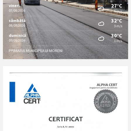
27°C
vineri
07/08/2026
5 m/s
32°C
sâmbătă
08/08/2026
3 m/s
30°C
duminică
09/08/2026
1 m/s
PRIMARIA MUNICIPIULUI MORENI