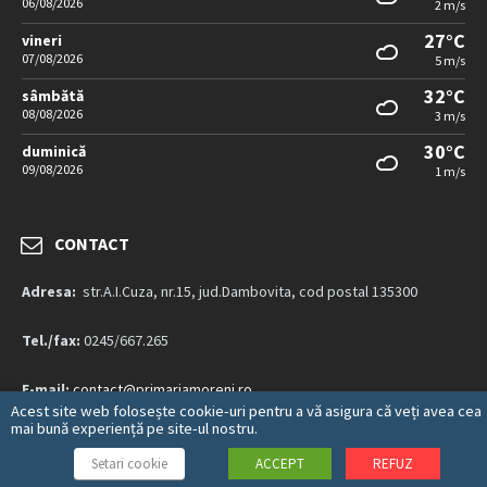
06/08/2026
2 m/s
27°C
vineri
07/08/2026
5 m/s
32°C
sâmbătă
08/08/2026
3 m/s
30°C
duminică
09/08/2026
1 m/s
CONTACT
Adresa:
str.A.I.Cuza, nr.15, jud.Dambovita, cod postal 135300
Tel./fax:
0245/667.265
E-mail:
contact@primariamoreni.ro
Acest site web folosește cookie-uri pentru a vă asigura că veți avea cea
mai bună experiență pe site-ul nostru.
Mai multe detalii…
Setari cookie
ACCEPT
REFUZ