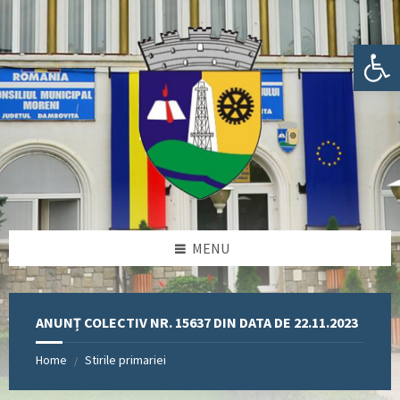
Skip
Skip
Skip
Skip
to
to
to
to
content
left
right
footer
Deschide bara de unelte
sidebar
sidebar
MENU
ANUNȚ COLECTIV NR. 15637 DIN DATA DE 22.11.2023
Home
Stirile primariei
/