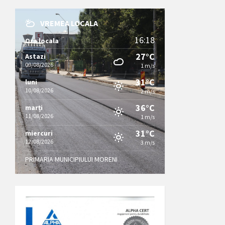
VREMEA LOCALA
16:18
Ora locala
27°C
Astazi
09/08/2026
1 m/s
31°C
luni
10/08/2026
2 m/s
36°C
marți
11/08/2026
1 m/s
31°C
miercuri
12/08/2026
3 m/s
PRIMARIA MUNICIPIULUI MORENI