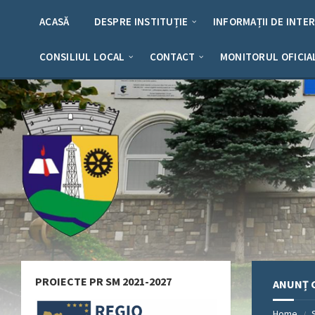
Skip
Skip
Skip
Skip
to
to
to
to
ACASĂ
DESPRE INSTITUȚIE
INFORMAȚII DE INTE
content
left
right
footer
sidebar
sidebar
CONSILIUL LOCAL
CONTACT
MONITORUL OFICIA
PROIECTE PR SM 2021-2027
ANUNȚ C
Home
/