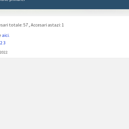
sari totale: 57
, Accesari astazi: 1
e
aici.
2
3
/2022