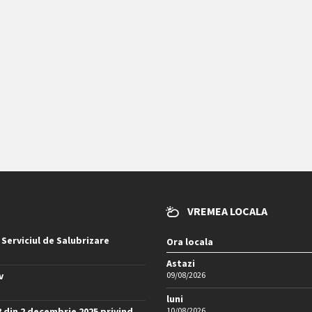
VREMEA LOCALA
 Serviciul de Salubrizare
Ora locala
Astazi
v
09/08/2026
luni
8 din 2 decembrie 2025 privind
10/08/2026