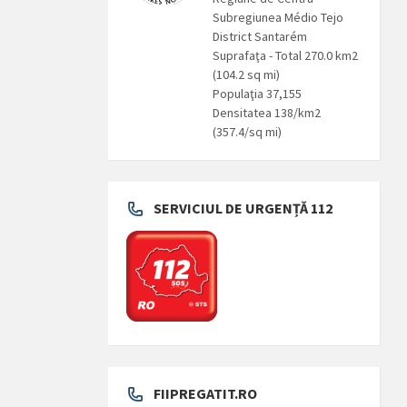
Subregiunea Médio Tejo
District Santarém
Suprafaţa - Total 270.0 km2
(104.2 sq mi)
Populaţia 37,155
Densitatea 138/km2
(357.4/sq mi)
SERVICIUL DE URGENȚĂ 112
FIIPREGATIT.RO