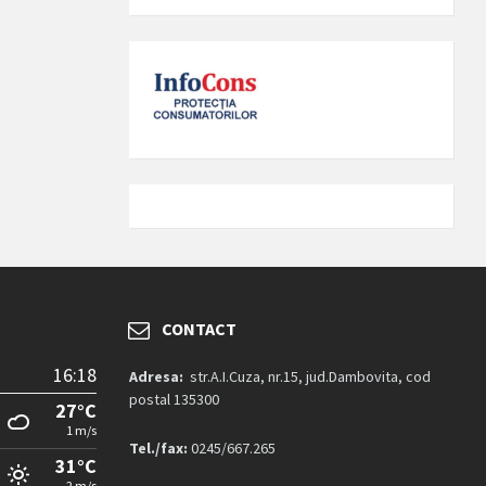
CONTACT
16:18
Adresa:
str.A.I.Cuza, nr.15, jud.Dambovita, cod
postal 135300
27°C
1 m/s
Tel./fax:
0245/667.265
31°C
2 m/s