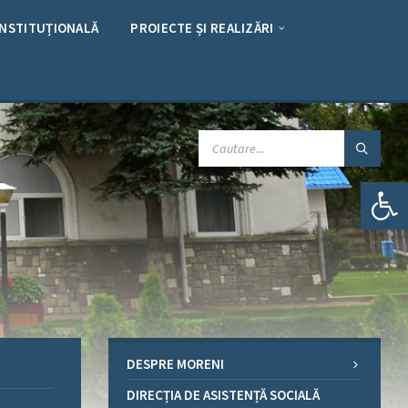
INSTITUȚIONALĂ
PROIECTE ȘI REALIZĂRI
CAUTARE:
Deschide bara de unelte
DESPRE MORENI
DIRECȚIA DE ASISTENȚĂ SOCIALĂ