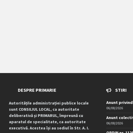
DESPRE PRIMARIE
STIRI
Anunt privind
Autoritățile administrației publice locale
06/08/2026
sunt CONSILIUL LOCAL, ca autoritate
deliberativă și PRIMARUL, împreună cu
Anunt colecti
aparatul de specialitate, ca autoritate
06/08/2026
executivă. Acestea își au sediul în Str. A. I.
ORDIN nr. 112