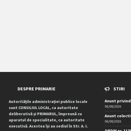
DESPRE PRIMARIE
STIRI
Anunt privind
Autoritățile administrației publice locale
06/08/2026
sunt CONSILIUL LOCAL, ca autoritate
deliberativă și PRIMARUL, împreună cu
Anunt colecti
aparatul de specialitate, ca autoritate
06/08/2026
executivă. Acestea își au sediul în Str. A. I.
ORDIN nr. 112