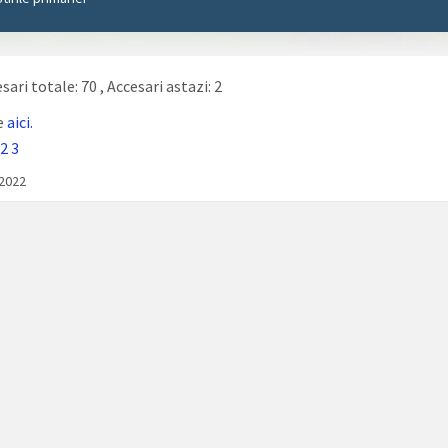
sari totale: 70
, Accesari astazi: 2
e
aici.
2
3
/2022