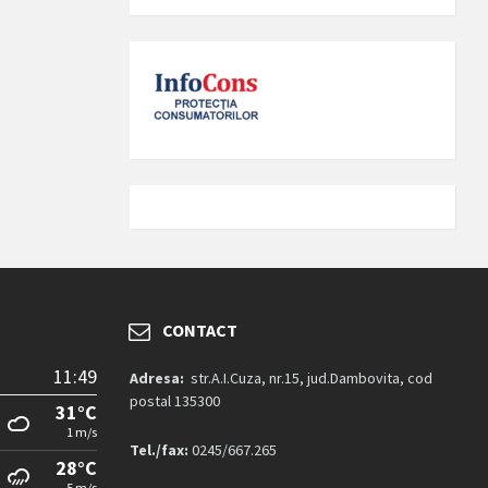
CONTACT
11:49
Adresa:
str.A.I.Cuza, nr.15, jud.Dambovita, cod
postal 135300
31°C
1 m/s
Tel./fax:
0245/667.265
28°C
5 m/s