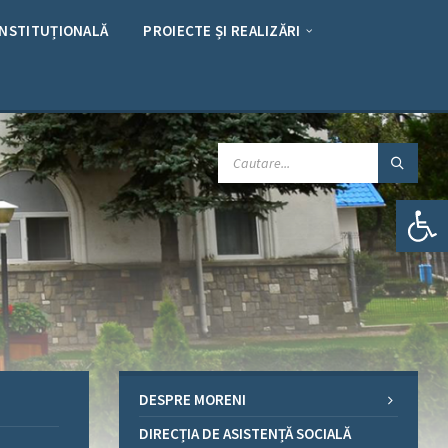
INSTITUȚIONALĂ
PROIECTE ȘI REALIZĂRI
CAUTARE:
Deschide bara de unelte
DESPRE MORENI
DIRECȚIA DE ASISTENȚĂ SOCIALĂ