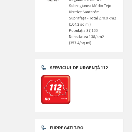
Subregiunea Médio Tejo
District Santarém
Suprafaţa - Total 270.0 km2
(104.2 sq mi)
Populaţia 37,155
Densitatea 138/km2
(357.4/sq mi)
SERVICIUL DE URGENȚĂ 112
FIIPREGATIT.RO