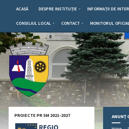
Skip
Skip
Skip
Skip
to
to
to
to
ACASĂ
DESPRE INSTITUȚIE
INFORMAȚII DE INTE
content
left
right
footer
sidebar
sidebar
CONSILIUL LOCAL
CONTACT
MONITORUL OFICIA
PROIECTE PR SM 2021-2027
ANUNȚ C
Home
/