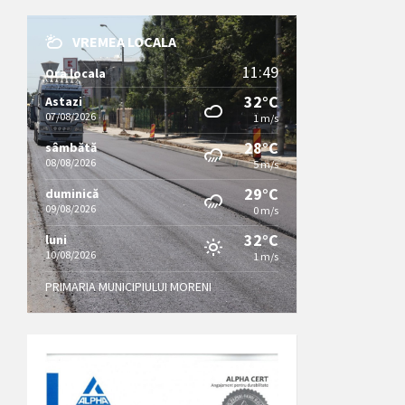
VREMEA LOCALA
11:49
Ora locala
32°C
Astazi
07/08/2026
1 m/s
28°C
sâmbătă
08/08/2026
5 m/s
29°C
duminică
09/08/2026
0 m/s
32°C
luni
10/08/2026
1 m/s
PRIMARIA MUNICIPIULUI MORENI