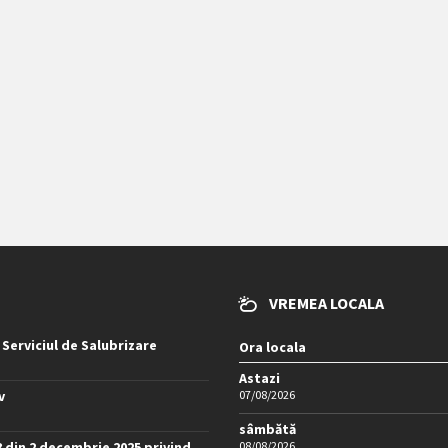
VREMEA LOCALA
 Serviciul de Salubrizare
Ora locala
Astazi
v
07/08/2026
sâmbătă
8 din 2 decembrie 2025 privind
08/08/2026