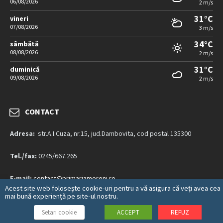
06/08/2026
2 m/s
31°C
vineri
07/08/2026
3 m/s
34°C
sâmbătă
08/08/2026
2 m/s
31°C
duminică
09/08/2026
2 m/s
CONTACT
Adresa:
str.A.I.Cuza, nr.15, jud.Dambovita, cod postal 135300
Tel./fax:
0245/667.265
E-mail:
contact@primariamoreni.ro
Acest site web folosește cookie-uri pentru a vă asigura că veți avea cea
mai bună experiență pe site-ul nostru.
Mai multe detalii…
Setari cookie
ACCEPT
REFUZ