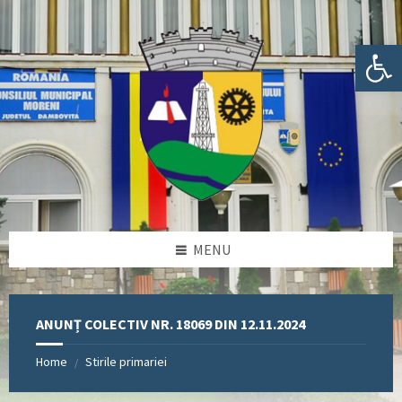
Skip
Skip
Skip
Skip
to
to
to
to
content
left
right
footer
Deschide bara de unelte
sidebar
sidebar
MENU
ANUNȚ COLECTIV NR. 18069 DIN 12.11.2024
Home
Stirile primariei
/