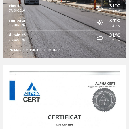
31°C
vineri
07/08/2026
3 m/s
34°C
sâmbătă
08/08/2026
2 m/s
31°C
duminică
09/08/2026
2 m/s
PRIMARIA MUNICIPIULUI MORENI