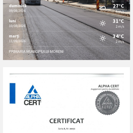
27°C
duminică
09/08/2026
1 m/s
31°C
luni
10/08/2026
2 m/s
34°C
marți
11/08/2026
2 m/s
PRIMARIA MUNICIPIULUI MORENI