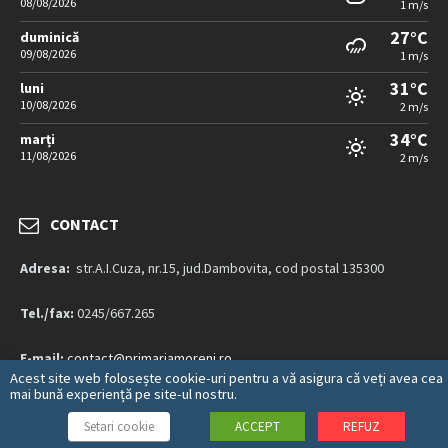
08/08/2026
1 m/s
27°C
duminică
09/08/2026
1 m/s
31°C
luni
10/08/2026
2 m/s
34°C
marți
11/08/2026
2 m/s
CONTACT
Adresa:
str.A.I.Cuza, nr.15, jud.Dambovita, cod postal 135300
Tel./fax:
0245/667.265
E-mail:
contact@primariamoreni.ro
Acest site web folosește cookie-uri pentru a vă asigura că veți avea cea
mai bună experiență pe site-ul nostru.
Mai multe detalii…
Setari cookie
ACCEPT
REFUZ