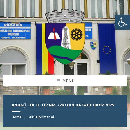
Skip
Skip
Skip
Skip
to
to
to
to
content
left
right
footer
Deschide bara de unelte
sidebar
sidebar
MENU
ANUNȚ COLECTIV NR. 2267 DIN DATA DE 04.02.2025
Home
Stirile primariei
/