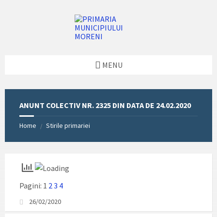
Skip
Skip
Skip
Skip
to
to
to
to
content
left
right
footer
sidebar
sidebar
MENU
ANUNT COLECTIV NR. 2325 DIN DATA DE 24.02.2020
Home
Stirile primariei
/
Pagini:
1
2
3
4
26/02/2020