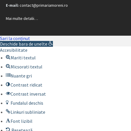
E-mail:
contact@primariamoreni.ro
Mai multe detalii…
Sari la conținut
Deschide bara de unelte
Accesibilitate
Mariti textul
Micsorati textul
Nuante gri
Contrast ridicat
Contrast inversat
Fundalul deschis
Linkuri subliniate
Font lizibil
Resetează