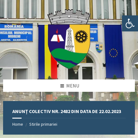
Skip
Skip
Skip
Skip
to
to
to
to
content
left
right
footer
Deschide bara de unelte
sidebar
sidebar
MENU
ANUNȚ COLECTIV NR. 2482 DIN DATA DE 22.02.2023
Home
Stirile primariei
/