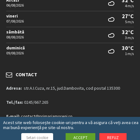
32°C
Astazi
06/08/2026
4 m/s
27°C
vineri
07/08/2026
5 m/s
32°C
sâmbătă
08/08/2026
3 m/s
30°C
duminică
09/08/2026
1 m/s
CONTACT
Adresa:
str.A.I.Cuza, nr.15, jud.Dambovita, cod postal 135300
Tel./fax:
0245/667.265
E-mail:
contact@primariamoreni.ro
Acest site web folosește cookie-uri pentru a vă asigura că veți avea cea
mai bună experiență pe site-ul nostru.
Mai multe detalii…
Setari cookie
ACCEPT
REFUZ