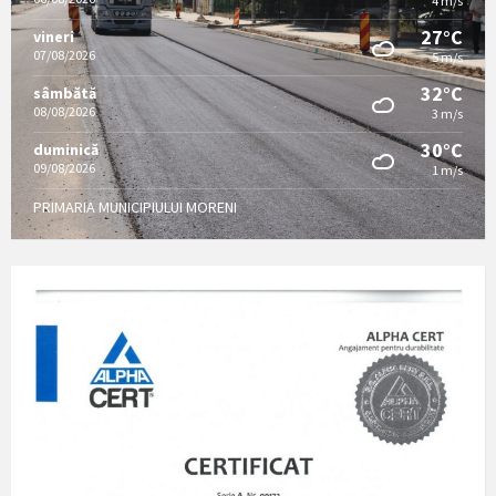
4 m/s
27°C
vineri
07/08/2026
5 m/s
32°C
sâmbătă
08/08/2026
3 m/s
30°C
duminică
09/08/2026
1 m/s
PRIMARIA MUNICIPIULUI MORENI