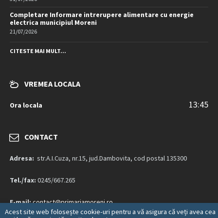
Completare Informare intrerupere alimentare cu energie
electrica municipiul Moreni
21/07/2026
CITESTE MAI MULT...
VREMEA LOCALA
13:45
Ora locala
CONTACT
Adresa:
str.A.I.Cuza, nr.15, jud.Dambovita, cod postal 135300
Tel./fax:
0245/667.265
E-mail:
contact@primariamoreni.ro
Acest site web folosește cookie-uri pentru a vă asigura că veți avea cea