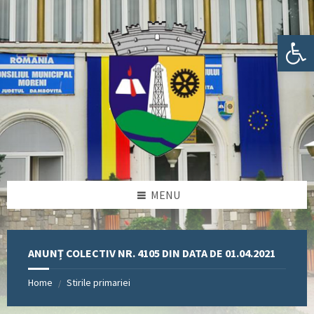
Skip
Skip
Skip
Skip
to
to
to
to
content
left
right
footer
Deschide bara de unelte
sidebar
sidebar
MENU
ANUNȚ COLECTIV NR. 4105 DIN DATA DE 01.04.2021
Home
Stirile primariei
/