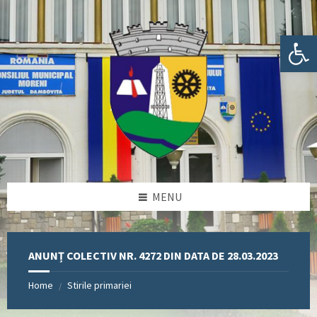
Skip
Skip
Skip
Skip
to
to
to
to
content
left
right
footer
Deschide bara de unelte
sidebar
sidebar
MENU
ANUNȚ COLECTIV NR. 4272 DIN DATA DE 28.03.2023
Home
Stirile primariei
/