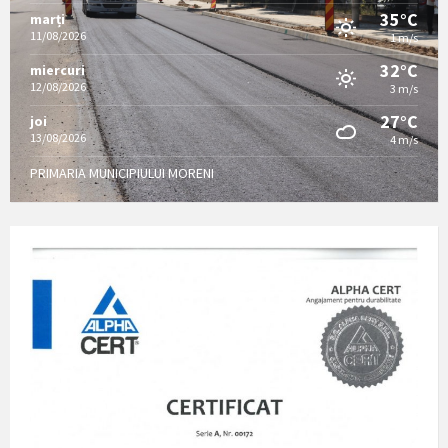
35°C
marți
11/08/2026
1 m/s
32°C
miercuri
12/08/2026
3 m/s
27°C
joi
13/08/2026
4 m/s
PRIMARIA MUNICIPIULUI MORENI