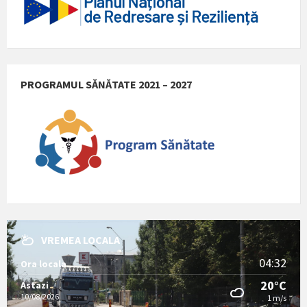
PROGRAMUL SĂNĂTATE 2021 – 2027
VREMEA LOCALA
04:32
Ora locala
20°C
Astazi
10/08/2026
1 m/s