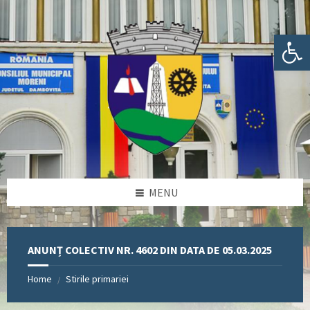
Skip
Skip
Skip
Skip
to
to
to
to
content
left
right
footer
Deschide bara de unelte
sidebar
sidebar
MENU
ANUNȚ COLECTIV NR. 4602 DIN DATA DE 05.03.2025
Home
Stirile primariei
/