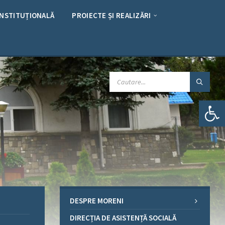
INSTITUȚIONALĂ
PROIECTE ȘI REALIZĂRI
CAUTARE:
Deschide bara de unelte
DESPRE MORENI
DIRECȚIA DE ASISTENȚĂ SOCIALĂ