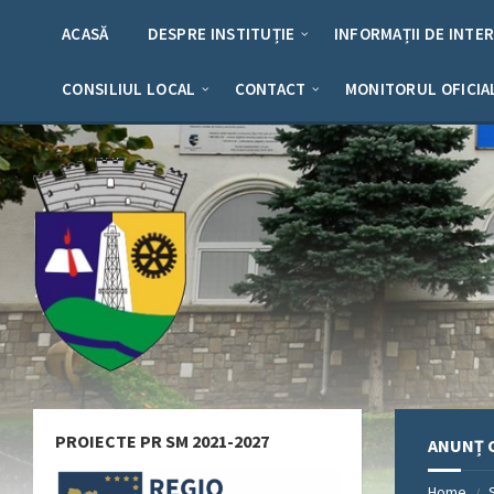
Skip
Skip
Skip
Skip
to
to
to
to
ACASĂ
DESPRE INSTITUȚIE
INFORMAȚII DE INTE
content
left
right
footer
sidebar
sidebar
CONSILIUL LOCAL
CONTACT
MONITORUL OFICIA
PROIECTE PR SM 2021-2027
ANUNȚ C
Home
/