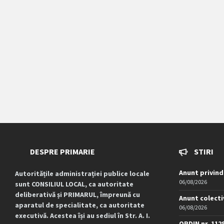
DESPRE PRIMARIE
STIRI
Anunt privind
Autoritățile administrației publice locale
06/08/2026
sunt CONSILIUL LOCAL, ca autoritate
deliberativă și PRIMARUL, împreună cu
Anunt colecti
aparatul de specialitate, ca autoritate
06/08/2026
executivă. Acestea își au sediul în Str. A. I.
ORDIN nr. 112