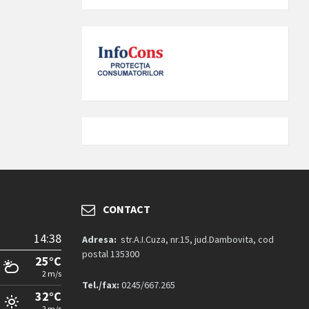
CONTACT
14:38
Adresa:
str.A.I.Cuza, nr.15, jud.Dambovita, cod
postal 135300
25°C
2 m/s
Tel./fax:
0245/667.265
32°C
2 m/s