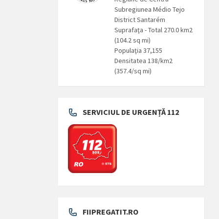
Subregiunea Médio Tejo
District Santarém
Suprafaţa - Total 270.0 km2
(104.2 sq mi)
Populaţia 37,155
Densitatea 138/km2
(357.4/sq mi)
SERVICIUL DE URGENȚĂ 112
FIIPREGATIT.RO