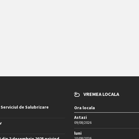
VREMEA LOCALA
 Serviciul de Salubrizare
Ora locala
Astazi
v
09/08/2026
luni
8 din 2 decembrie 2025 privind
10/08/2026