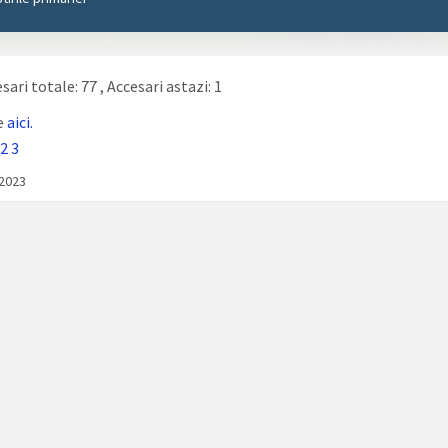
sari totale: 77
, Accesari astazi: 1
e
aici.
2
3
/2023