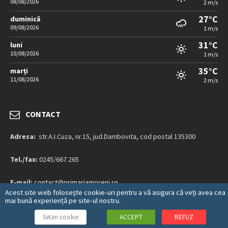
08/08/2026
2 m/s
27°C
duminică
09/08/2026
1 m/s
31°C
luni
10/08/2026
1 m/s
35°C
marți
11/08/2026
2 m/s
CONTACT
Adresa:
str.A.I.Cuza, nr.15, jud.Dambovita, cod postal 135300
Tel./fax:
0245/667.265
E-mail:
contact@primariamoreni.ro
Acest site web folosește cookie-uri pentru a vă asigura că veți avea cea
mai bună experiență pe site-ul nostru.
Mai multe detalii…
Setari cookie
ACCEPT
REFUZ