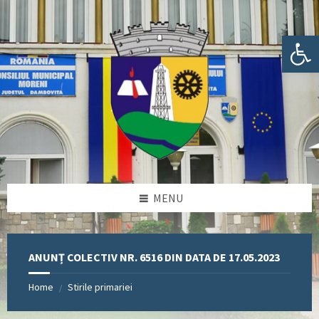
Skip
Skip
Skip
Skip
to
to
to
to
content
left
right
footer
Deschide bara de unelte
sidebar
sidebar
MENU
ANUNȚ COLECTIV NR. 6516 DIN DATA DE 17.05.2023
Home
Stirile primariei
/