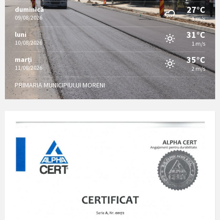
27°C
duminică
09/08/2026
1 m/s
31°C
luni
10/08/2026
1 m/s
35°C
marți
11/08/2026
2 m/s
PRIMARIA MUNICIPIULUI MORENI