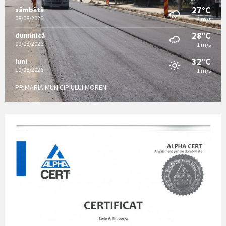
27°C
sâmbătă
08/08/2026
4 m/s
28°C
duminică
09/08/2026
1 m/s
32°C
luni
10/08/2026
1 m/s
PRIMARIA MUNICIPIULUI MORENI