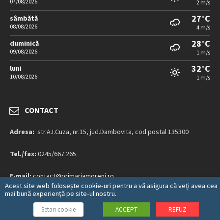
07/08/2026
2 m/s
27°C
sâmbătă
08/08/2026
4 m/s
28°C
duminică
09/08/2026
1 m/s
32°C
luni
10/08/2026
1 m/s
CONTACT
Adresa:
str.A.I.Cuza, nr.15, jud.Dambovita, cod postal 135300
Tel./fax:
0245/667.265
E-mail:
contact@primariamoreni.ro
Acest site web folosește cookie-uri pentru a vă asigura că veți avea cea
mai bună experiență pe site-ul nostru.
Mai multe detalii…
Setari cookie
ACCEPT
REFUZ