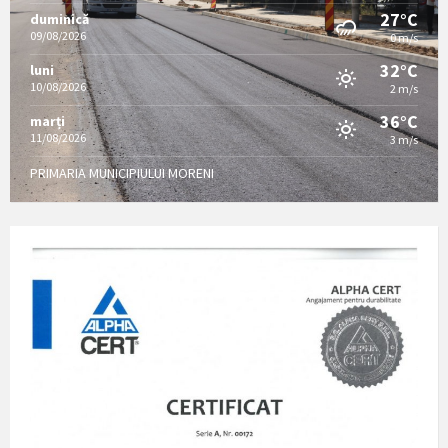
27°C
duminică
09/08/2026
0 m/s
32°C
luni
10/08/2026
2 m/s
36°C
marți
11/08/2026
3 m/s
PRIMARIA MUNICIPIULUI MORENI