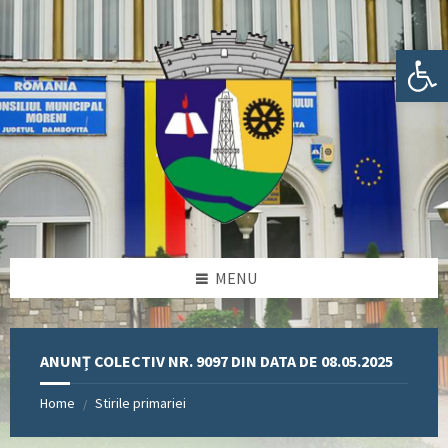
Skip
Skip
Skip
Skip
to
to
to
to
content
left
right
footer
Deschide bara de unelte
sidebar
sidebar
MENU
ANUNȚ COLECTIV NR. 9097 DIN DATA DE 08.05.2025
Home
Stirile primariei
/