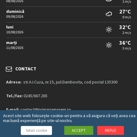
08/08/2026
1 m/s
27°C
duminică
09/08/2026
0 m/s
32°C
luni
10/08/2026
2 m/s
36°C
marți
11/08/2026
3 m/s
CONTACT
Adresa:
str.A.I.Cuza, nr.15, jud.Dambovita, cod postal 135300
Tel./fax:
0245/667.265
E-mail:
contact@primariamoreni.ro
Acest site web folosește cookie-uri pentru a vă asigura că veți avea cea
mai bună experiență pe site-ul nostru.
Mai multe detalii…
Setari cookie
ACCEPT
REFUZ