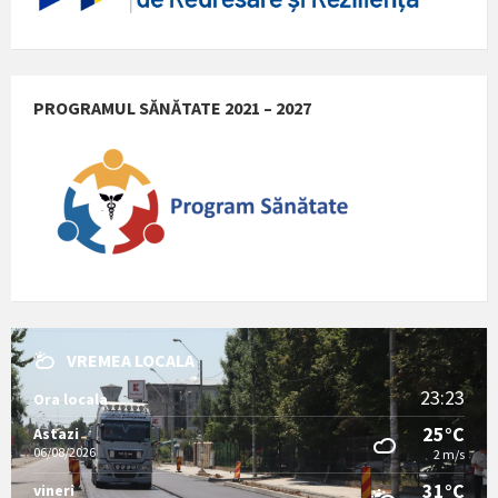
PROGRAMUL SĂNĂTATE 2021 – 2027
VREMEA LOCALA
23:23
Ora locala
25°C
Astazi
06/08/2026
2 m/s
31°C
vineri