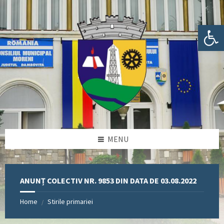
Skip
Skip
Skip
Skip
to
to
to
to
content
left
right
footer
Deschide bara de unelte
sidebar
sidebar
MENU
ANUNȚ COLECTIV NR. 9853 DIN DATA DE 03.08.2022
Home
Stirile primariei
/