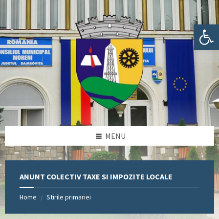
Skip
Skip
Skip
Skip
to
to
to
to
content
left
right
footer
Deschide bara de unelte
sidebar
sidebar
MENU
ANUNT COLECTIV TAXE SI IMPOZITE LOCALE
Home
Stirile primariei
/