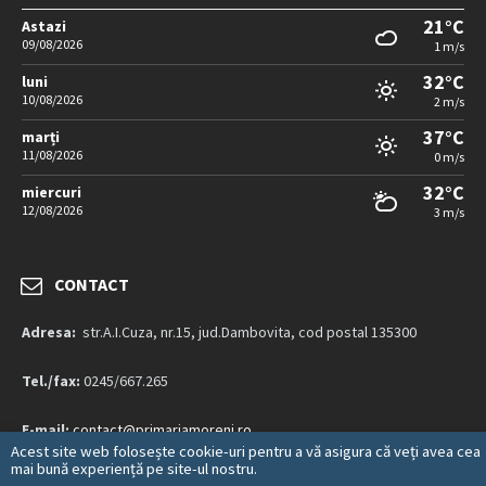
21°C
Astazi
09/08/2026
1 m/s
32°C
luni
10/08/2026
2 m/s
37°C
marți
11/08/2026
0 m/s
32°C
miercuri
12/08/2026
3 m/s
CONTACT
Adresa:
str.A.I.Cuza, nr.15, jud.Dambovita, cod postal 135300
Tel./fax:
0245/667.265
E-mail:
contact@primariamoreni.ro
Acest site web folosește cookie-uri pentru a vă asigura că veți avea cea
mai bună experiență pe site-ul nostru.
Mai multe detalii…