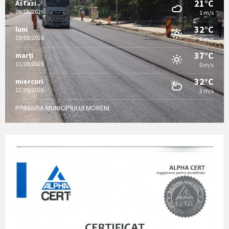
21°C
Astazi
09/08/2026
1 m/s
32°C
luni
10/08/2026
2 m/s
37°C
marți
11/08/2026
0 m/s
32°C
miercuri
12/08/2026
3 m/s
PRIMARIA MUNICIPIULUI MORENI