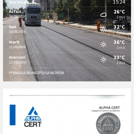
15:24
Ora locala
26°C
Astazi
09/08/2026
2 m/s
32°C
luni
10/08/2026
2 m/s
36°C
marți
11/08/2026
2 m/s
33°C
miercuri
12/08/2026
1 m/s
PRIMARIA MUNICIPIULUI MORENI