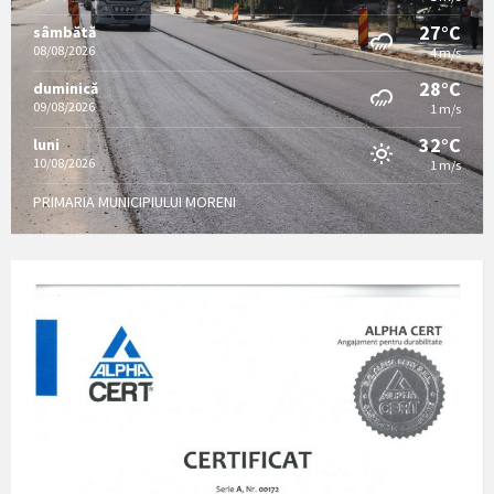
27°C
sâmbătă
08/08/2026
4 m/s
28°C
duminică
09/08/2026
1 m/s
32°C
luni
10/08/2026
1 m/s
PRIMARIA MUNICIPIULUI MORENI