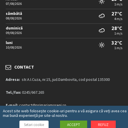
07/08/2026
1 m/s
27°C
sâmbătă
08/08/2026
4 m/s
28°C
duminică
09/08/2026
1 m/s
32°C
luni
10/08/2026
1 m/s
CONTACT
Adresa:
str.A.I.Cuza, nr.15, jud.Dambovita, cod postal 135300
Tel./fax:
0245/667.265
E-mail:
contact@primariamoreni.ro
Acest site web folosește cookie-uri pentru a vă asigura că veți avea cea
mai bună experiență pe site-ul nostru.
Mai multe detalii…
Setari cookie
ACCEPT
REFUZ