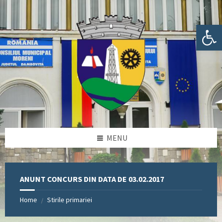
Skip
Skip
Skip
Skip
to
to
to
to
content
left
right
footer
Deschide bara de unelte
sidebar
sidebar
MENU
ANUNT CONCURS DIN DATA DE 03.02.2017
Home
Stirile primariei
/