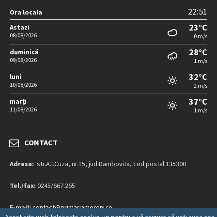
22:51
Ora locala
23°C
Astazi
08/08/2026
0 m/s
28°C
duminică
09/08/2026
1 m/s
32°C
luni
10/08/2026
2 m/s
37°C
marți
11/08/2026
1 m/s
CONTACT
Adresa:
str.A.I.Cuza, nr.15, jud.Dambovita, cod postal 135300
Tel./fax:
0245/667.265
E-mail:
contact@primariamoreni.ro