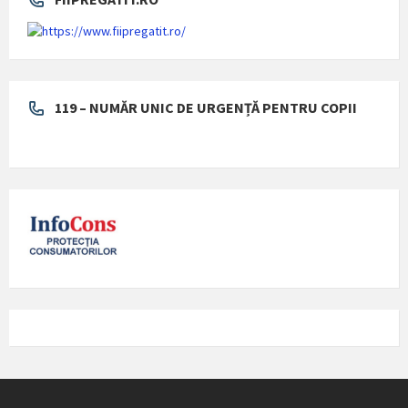
119 – NUMĂR UNIC DE URGENȚĂ PENTRU COPII