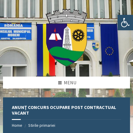
Skip
Skip
Skip
Skip
to
to
to
to
content
left
right
footer
Deschide bara de unelte
sidebar
sidebar
MENU
ANUNŢ CONCURS OCUPARE POST CONTRACTUAL
VACANT
Home
Stirile primariei
/