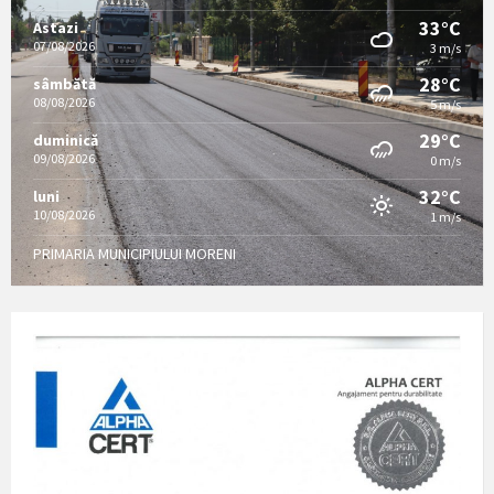
33°C
Astazi
07/08/2026
3 m/s
28°C
sâmbătă
08/08/2026
5 m/s
29°C
duminică
09/08/2026
0 m/s
32°C
luni
10/08/2026
1 m/s
PRIMARIA MUNICIPIULUI MORENI