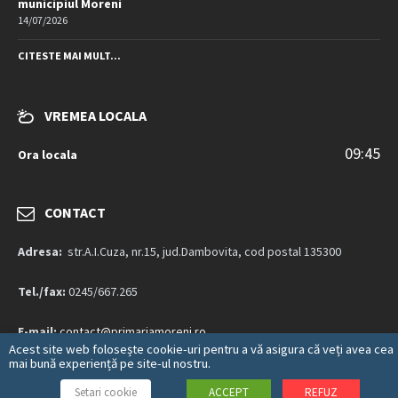
municipiul Moreni
14/07/2026
CITESTE MAI MULT...
VREMEA LOCALA
09:45
Ora locala
CONTACT
Adresa:
str.A.I.Cuza, nr.15, jud.Dambovita, cod postal 135300
Tel./fax:
0245/667.265
E-mail:
contact@primariamoreni.ro
Acest site web folosește cookie-uri pentru a vă asigura că veți avea cea
mai bună experiență pe site-ul nostru.
Mai multe detalii…
Setari cookie
ACCEPT
REFUZ