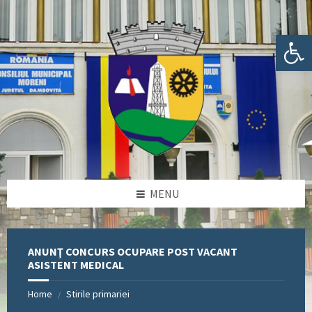
Skip
Skip
Skip
Skip
to
to
to
to
content
left
right
footer
Deschide bara de unelte
sidebar
sidebar
MENU
ANUNŢ CONCURS OCUPARE POST VACANT
ASISTENT MEDICAL
Home
Stirile primariei
/