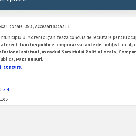
sari totale: 398
, Accesari astazi: 1
 municipiului Moreni organizeaza concurs de recrutare pentru oc
i
aferent functiei publice temporar vacante de poliţist local, cl
fesional asistent, în cadrul Serviciului Politia Locala, Compa
ublica, Paza Bunuri.
ii concurs.
2
3
4
/2015