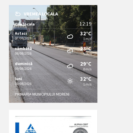
VREMEA LOCALA
12:19
Ora locala
32°C
Astazi
07/08/2026
1 m/s
28°C
sâmbătă
08/08/2026
5 m/s
29°C
duminică
09/08/2026
0 m/s
32°C
luni
10/08/2026
1 m/s
PRIMARIA MUNICIPIULUI MORENI