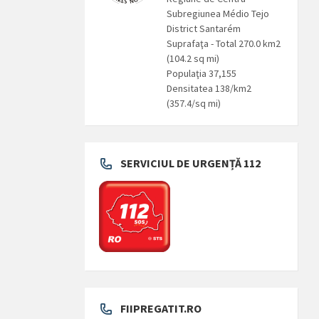
Subregiunea Médio Tejo
District Santarém
Suprafaţa - Total 270.0 km2
(104.2 sq mi)
Populaţia 37,155
Densitatea 138/km2
(357.4/sq mi)
SERVICIUL DE URGENȚĂ 112
FIIPREGATIT.RO