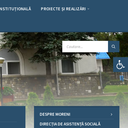
INSTITUȚIONALĂ
PROIECTE ȘI REALIZĂRI
CAUTARE:
Deschide bara de unelte
DESPRE MORENI
DIRECȚIA DE ASISTENȚĂ SOCIALĂ