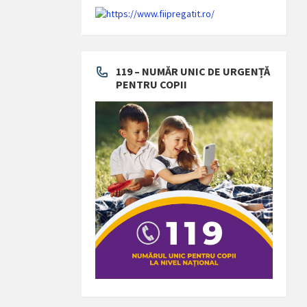
119 – NUMĂR UNIC DE URGENȚĂ
PENTRU COPII