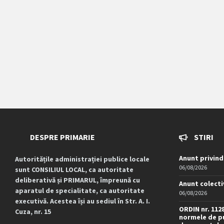
DESPRE PRIMARIE
STIRI
Anunt privind
Autoritățile administrației publice locale
06/08/2026
sunt CONSILIUL LOCAL, ca autoritate
deliberativă și PRIMARUL, împreună cu
Anunt colecti
aparatul de specialitate, ca autoritate
06/08/2026
executivă. Acestea își au sediul în Str. A. I.
ORDIN nr. 112
Cuza, nr. 15
normele de pu