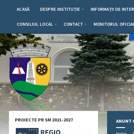
Skip
Skip
Skip
Skip
to
to
to
to
ACASĂ
DESPRE INSTITUȚIE
INFORMAȚII DE INTE
content
left
right
footer
sidebar
sidebar
CONSILIUL LOCAL
CONTACT
MONITORUL OFICIA
PROIECTE PR SM 2021-2027
ANUNT 
Home
/