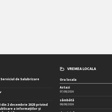
VREMEA LOCALA
 Serviciul de Salubrizare
Ora locala
Astazi
v
07/08/2026
sâmbătă
8 din 2 decembrie 2025 privind
08/08/2026
blicare a informațiilor și