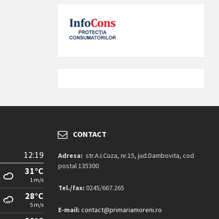
CONTACT
12:19
Adresa:
str.A.I.Cuza, nr.15, jud.Dambovita, cod
postal 135300
31°C
1 m/s
Tel./fax:
0245/667.265
28°C
5 m/s
E-mail:
contact@primariamoreni.ro