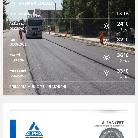
VREMEA LOCALA
13:16
Ora locala
24°C
Astazi
09/08/2026
3 m/s
32°C
luni
10/08/2026
2 m/s
36°C
marți
11/08/2026
2 m/s
33°C
miercuri
12/08/2026
1 m/s
PRIMARIA MUNICIPIULUI MORENI