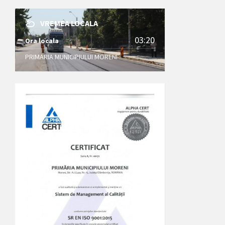
VREMEA LOCALA
03:20
Ora locala
PRIMARIA MUNICIPIULUI MORENI