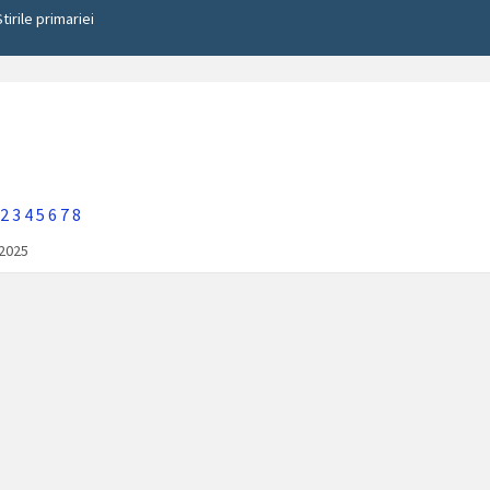
Stirile primariei
2
3
4
5
6
7
8
/2025