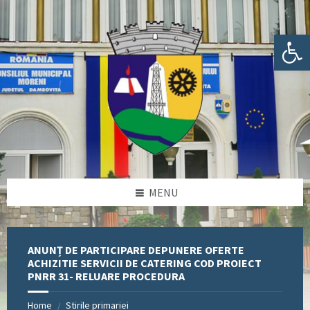
Skip
Skip
Skip
Skip
to
to
to
to
content
left
right
footer
Deschide bara de unelte
sidebar
sidebar
MENU
ANUNȚ DE PARTICIPARE DEPUNERE OFERTE
ACHIZITIE SERVICII DE CATERING COD PROIECT
PNRR 31- RELUARE PROCEDURA
Home
Stirile primariei
/