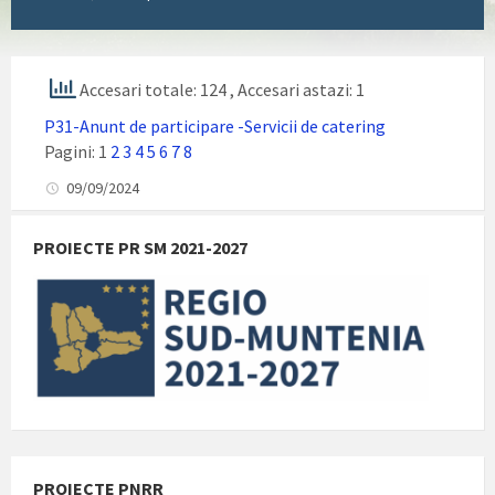
Accesari totale: 124
, Accesari astazi: 1
P31-Anunt de participare -Servicii de catering
Pagini:
1
2
3
4
5
6
7
8
09/09/2024
PROIECTE PR SM 2021-2027
PROIECTE PNRR