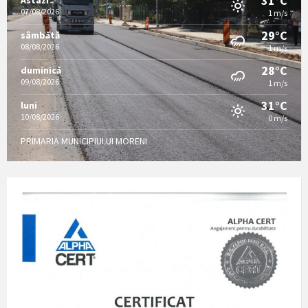
31°C
07/08/2026
1 m/s
29°C
sâmbătă
08/08/2026
1 m/s
28°C
duminică
09/08/2026
1 m/s
31°C
luni
10/08/2026
0 m/s
PRIMARIA MUNICIPIULUI MORENI