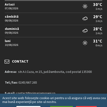
30°C
Astazi
07/08/2026
1 m/s
29°C
sâmbătă
08/08/2026
1 m/s
28°C
duminică
09/08/2026
1 m/s
31°C
luni
10/08/2026
0 m/s
CONTACT
Adresa:
str.A.I.Cuza, nr.15, jud.Dambovita, cod postal 135300
Tel./fax:
0245/667.265
E-mail:
contact@primariamoreni.ro
Acest site web folosește cookie-uri pentru a vă asigura că veți avea cea
mai bună experiență pe site-ul nostru.
Mai multe detalii…