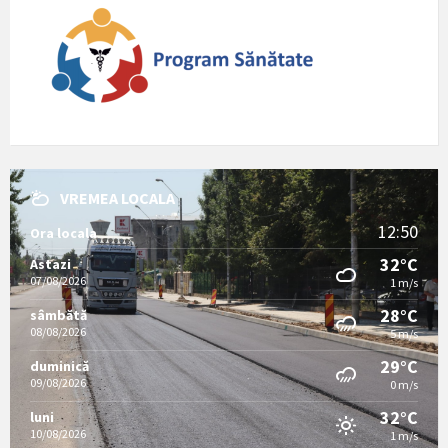
VREMEA LOCALA
12:50
Ora locala
32°C
Astazi
07/08/2026
1 m/s
28°C
sâmbătă
08/08/2026
5 m/s
29°C
duminică
09/08/2026
0 m/s
32°C
luni
10/08/2026
1 m/s