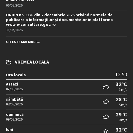
06/08/2026
ORDIN nr. 1128 din 2 decembrie 2025 privind normele de
publicare a informațiilor și documentelor în platforma
www.e-consultare.gov.ro
31/07/2026
CITESTE MAI MULT...
VREMEA LOCALA
12:50
Ora locala
32°C
Astazi
07/08/2026
1 m/s
28°C
sâmbătă
08/08/2026
5 m/s
29°C
duminică
09/08/2026
0 m/s
32°C
luni