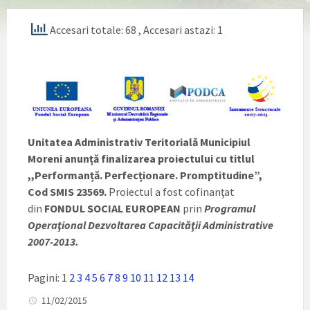
Accesari totale: 68
, Accesari astazi: 1
Unitatea Administrativ Teritorială Municipiul
Moreni anun
ț
ă finalizarea proiectului cu titlul
,,Performan
ț
ă. Perfec
ț
ionare. Promptitudine
”,
Cod SMIS 23569
.
Proiectul a fost cofinanţat
din
FONDUL SOCIAL EUROPEAN
prin
Programul
Operaţional Dezvoltarea Capacităţii Administrative
2007-2013.
Pagini:
1
2
3
4
5
6
7
8
9
10
11
12
13
14
11/02/2015