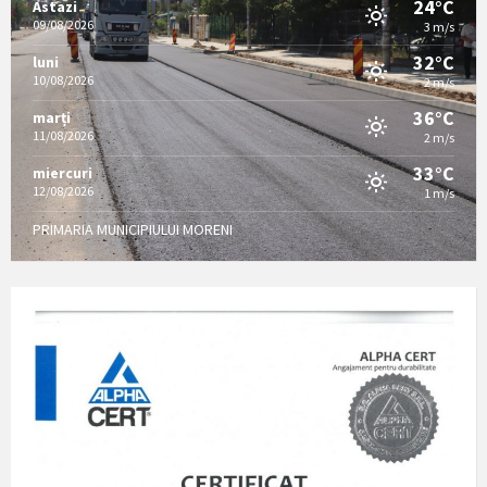
24°C
Astazi
09/08/2026
3 m/s
32°C
luni
10/08/2026
2 m/s
36°C
marți
11/08/2026
2 m/s
33°C
miercuri
12/08/2026
1 m/s
PRIMARIA MUNICIPIULUI MORENI