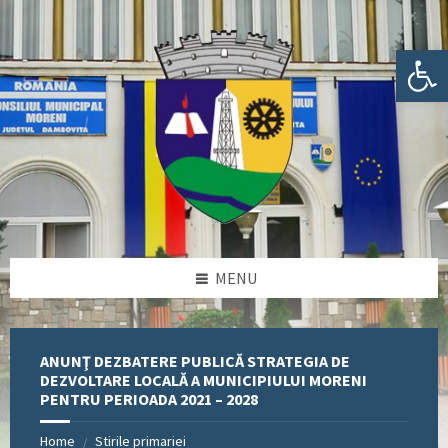
Skip
Skip
Skip
Skip
to
to
to
to
content
left
right
footer
Deschide bara de unelte
sidebar
sidebar
MENU
ANUNŢ DEZBATERE PUBLICĂ STRATEGIA DE
DEZVOLTARE LOCALĂ A MUNICIPIULUI MORENI
PENTRU PERIOADA 2021 – 2028
Home
Stirile primariei
/