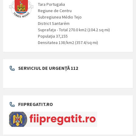
Tara Portugalia
Regiune de Centru
Subregiunea Médio Tejo
District Santarém
Suprafaţa - Total 270.0 km2 (104.2 sq mi)
Populaţia 37,155
Densitatea 138/km2 (357.4/sq mi)
SERVICIUL DE URGENȚĂ 112
FIIPREGATIT.RO