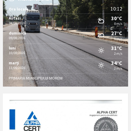
10:12
Ora locala
30°C
Astazi
08/08/2026
0 m/s
27°C
duminică
09/08/2026
1 m/s
31°C
luni
10/08/2026
2 m/s
34°C
marți
11/08/2026
2 m/s
PRIMARIA MUNICIPIULUI MORENI