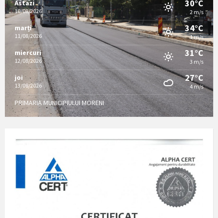
30°C
Astazi
10/08/2026
2 m/s
34°C
marți
11/08/2026
1 m/s
31°C
miercuri
12/08/2026
3 m/s
27°C
joi
13/08/2026
4 m/s
PRIMARIA MUNICIPIULUI MORENI