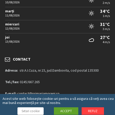
10/08/2026
2 m/s
34°C
marți
11/08/2026
1 m/s
31°C
miercuri
12/08/2026
3 m/s
27°C
joi
13/08/2026
4 m/s
CONTACT
Adresa:
str.A.I.Cuza, nr.15, jud.Dambovita, cod postal 135300
Tel./fax:
0245/667.265
E-mail:
contact@primariamoreni.ro
Acest site web folosește cookie-uri pentru a vă asigura că veți avea cea
mai bună experiență pe site-ul nostru.
Mai multe detalii…
Setari cookie
ACCEPT
REFUZ